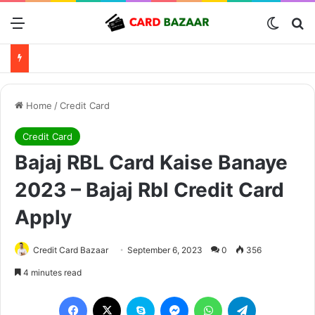
Menu
Switch
Se
Home
/
Credit Card
Credit Card
Bajaj RBL Card Kaise Banaye
2023 – Bajaj Rbl Credit Card
Apply
Credit Card Bazaar
September 6, 2023
0
356
4 minutes read
Facebook
X
Skype
Messenger
WhatsApp
Telegram